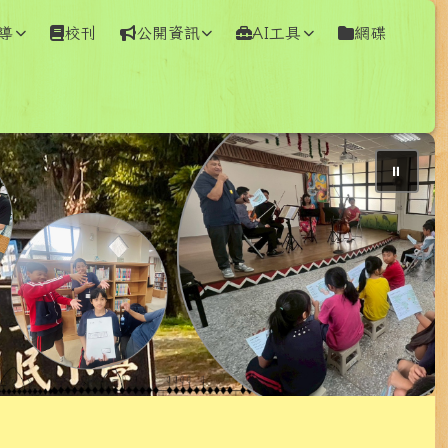
導
校刊
公開資訊
AI工具
網碟
⏸