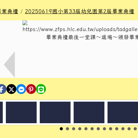
畢業典禮
20250619國小第33屆幼兒園第2屆畢業典禮