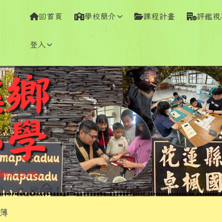
學全球資訊網
回首頁
學校簡介
課程計畫
評鑑視
登入
容區域
簿