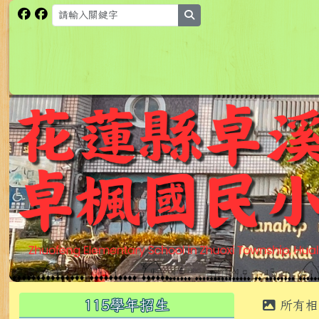
跳至主內容區
花蓮縣卓溪鄉卓楓國民小
search
頁尾區域
主內
左邊區域內容
115學年招生
所有相