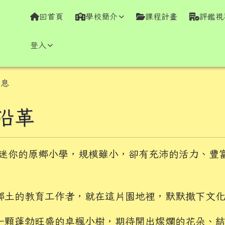
學全球資訊網
回首頁
學校簡介
課程計畫
評鑑視
登入
容區域
息
沿革
個迷你的原鄉小學，規模雖小，卻有充沛的活力、豐
鄉土的教育工作者，就在這片園地裡，默默撒下文
一顆蓬勃旺盛的卓楓小樹，期待開出燦爛的花朵、