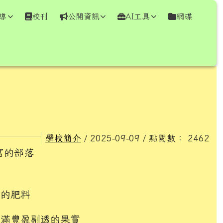
導
校刊
公開資訊
AI工具
網碟
⏸
學校簡介
/ 2025-09-09 / 點閱數： 2462
富的部落
化的肥料
結滿豐盈剔透的果實