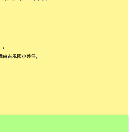
」。
職由古風國小兼任。