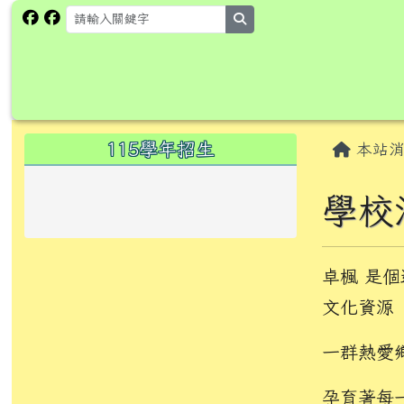
跳至主內容區
花蓮縣卓溪鄉卓楓國民小
search
頁尾區域
主內
左邊區域內容
115學年招生
本站消
學校
卓楓 是
文化資源
一群熱愛
孕育著每