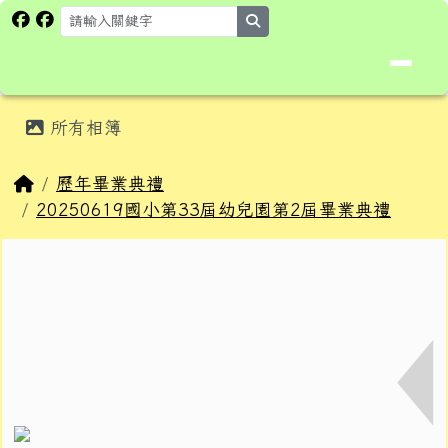
花蓮縣卓溪鄉卓楓國民小學全球資
跳至主內容區
search
頁尾區域
主內容區域
所有相簿
⏸
回首頁
歷年畢業典禮
20250619國小第33屆幼兒園第2屆畢業典禮