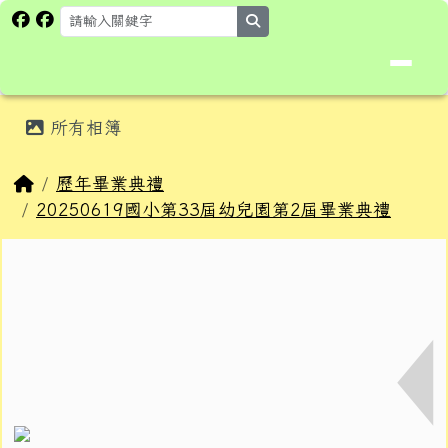
花蓮縣卓溪鄉卓楓國民小學全球資
跳至主內容區
search
頁尾區域
主內容區域
所有相簿
⏸
回首頁
歷年畢業典禮
20250619國小第33屆幼兒園第2屆畢業典禮