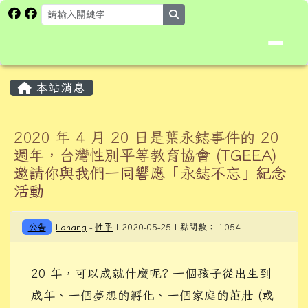
花蓮縣卓溪鄉卓楓國民小學全球資
跳至主內容區
search
頁尾區域
主內容區域
本站消息
⏸
2020 年 4 月 20 日是葉永鋕事件的 20
週年，台灣性別平等教育協會 (TGEEA)
邀請你與我們一同響應「永鋕不忘」紀念
活動
公告
Lahang
-
性平
| 2020-05-25 | 點閱數： 1054
20 年，可以成就什麼呢? 一個孩子從出生到
成年、一個夢想的孵化、一個家庭的茁壯 (或