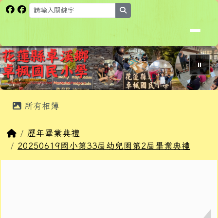
花蓮縣卓溪鄉卓楓國民小學全球資
跳至主內容區
search
⏸
頁尾區域
主內容區域
所有相簿
回首頁
歷年畢業典禮
20250619國小第33屆幼兒園第2屆畢業典禮