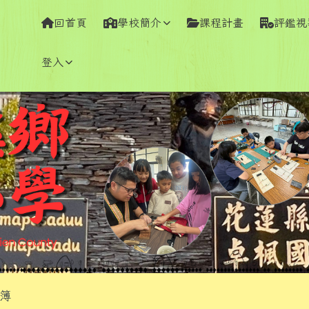
學全球資訊網
回首頁
學校簡介
課程計畫
評鑑視
登入
容區域
簿