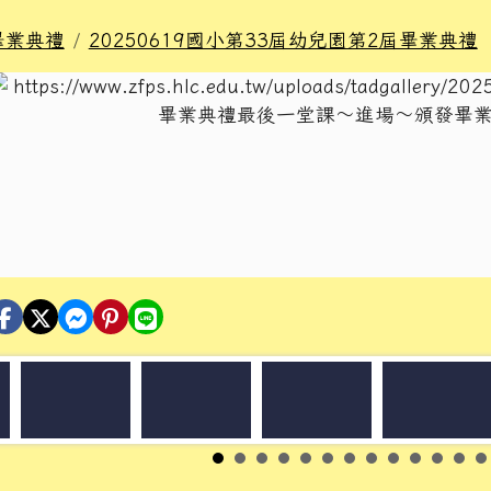
畢業典禮
20250619國小第33屆幼兒園第2屆畢業典禮