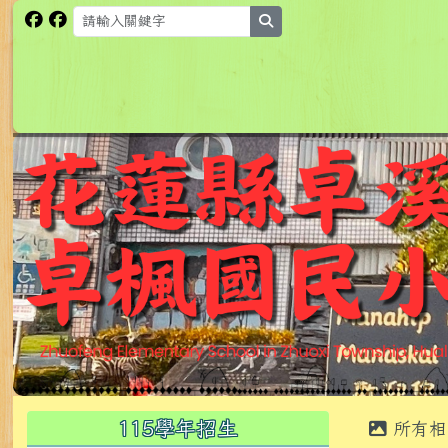
跳至主內容區
花蓮縣卓溪鄉卓楓國民小
search
頁尾區域
主內
左邊區域內容
115學年招生
所有相