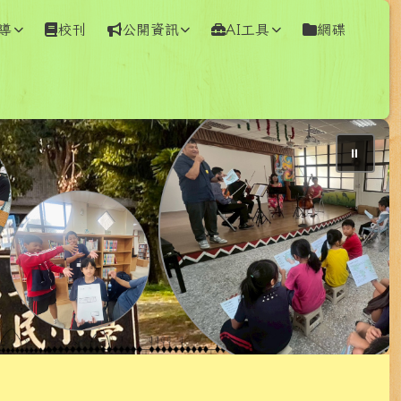
導
校刊
公開資訊
AI工具
網碟
⏸