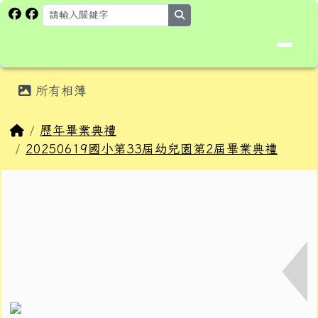
花蓮縣卓溪鄉卓楓國民小學全球資
跳至主內容區
search
頁尾區域
主內容區域
所有相簿
⏸
回首頁
歷年畢業典禮
20250619國小第33屆幼兒園第2屆畢業典禮