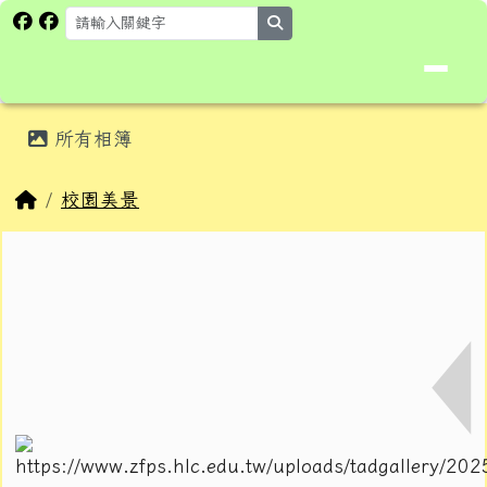
花蓮縣卓溪鄉卓楓國民小學全球資
跳至主內容區
search
頁尾區域
主內容區域
所有相簿
⏸
回首頁
校園美景