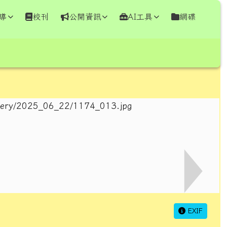
導
校刊
公開資訊
AI工具
網碟
⏸
EXIF