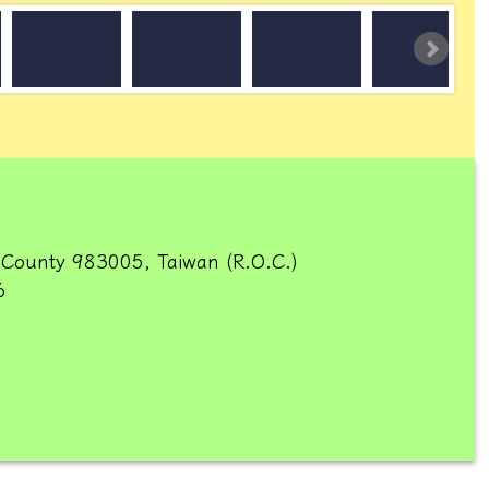
 County 983005, Taiwan (R.O.C.)
6