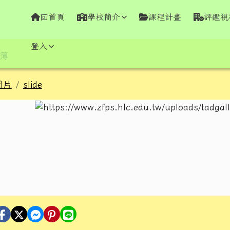
學全球資訊網
回首頁
學校簡介
課程計畫
評鑑視
容區域
登入
簿
圖片
slide