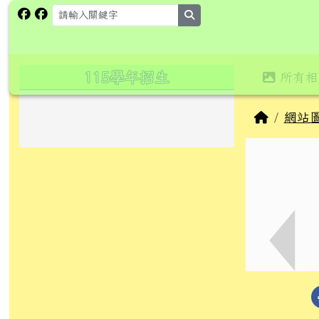
跳至主內容區
花蓮縣卓溪鄉卓楓國民小
search
頁尾區域
主內
左邊區域內容
115學年招生
所有相
回首頁
網站