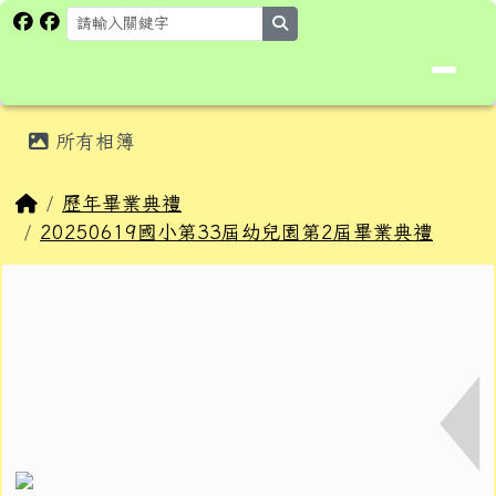
花蓮縣卓溪鄉卓楓國民小學全球資
跳至主內容區
search
頁尾區域
主內容區域
所有相簿
⏸
回首頁
歷年畢業典禮
20250619國小第33屆幼兒園第2屆畢業典禮