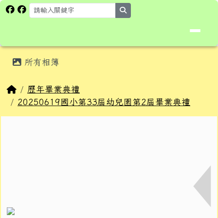
花蓮縣卓溪鄉卓楓國民小學全球資
跳至主內容區
search
頁尾區域
主內容區域
所有相簿
⏸
回首頁
歷年畢業典禮
20250619國小第33屆幼兒園第2屆畢業典禮