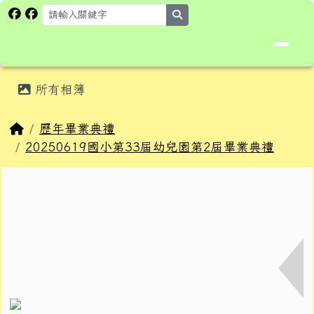
花蓮縣卓溪鄉卓楓國民小學全球資
跳至主內容區
search
頁尾區域
主內容區域
所有相簿
⏸
回首頁
歷年畢業典禮
20250619國小第33屆幼兒園第2屆畢業典禮