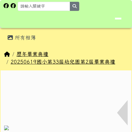
花蓮縣卓溪鄉卓楓國民小學全球資
跳至主內容區
search
頁尾區域
主內容區域
所有相簿
⏸
回首頁
歷年畢業典禮
20250619國小第33屆幼兒園第2屆畢業典禮