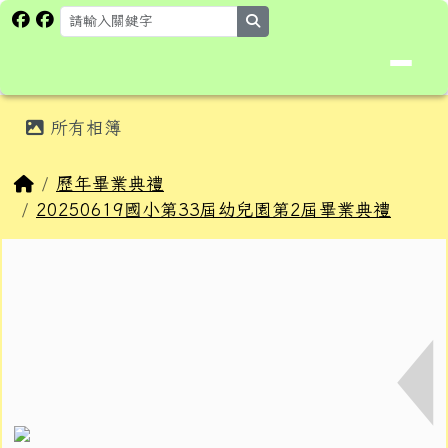
花蓮縣卓溪鄉卓楓國民小學全球資
跳至主內容區
search
頁尾區域
主內容區域
所有相簿
⏸
回首頁
歷年畢業典禮
20250619國小第33屆幼兒園第2屆畢業典禮