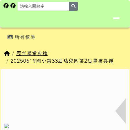
花蓮縣卓溪鄉卓楓國民小學全球資
跳至主內容區
search
頁尾區域
主內容區域
所有相簿
⏸
回首頁
歷年畢業典禮
20250619國小第33屆幼兒園第2屆畢業典禮