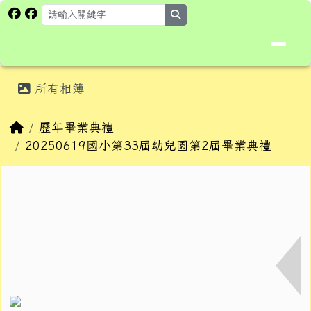
花蓮縣卓溪鄉卓楓國民小學全球資
跳至主內容區
search
頁尾區域
主內容區域
所有相簿
⏸
回首頁
歷年畢業典禮
20250619國小第33屆幼兒園第2屆畢業典禮