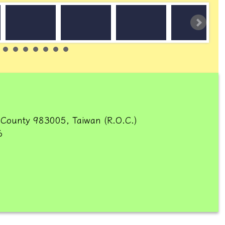
 County 983005, Taiwan (R.O.C.)
6