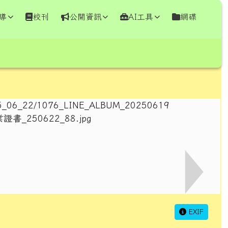
導
校刊
公開資訊
AI工具
網碟
⏸
EXIF