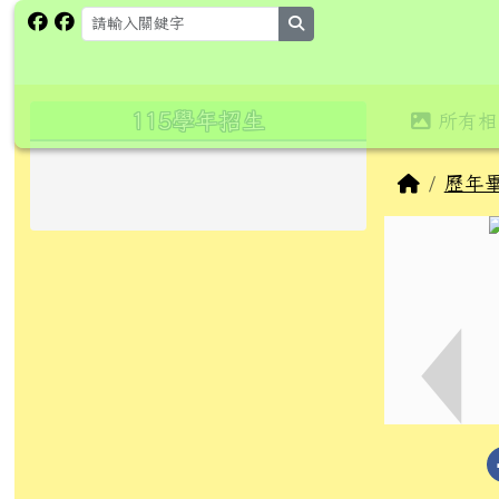
跳至主內容區
花蓮縣卓溪鄉卓楓國民小
search
頁尾區域
主內
左邊區域內容
115學年招生
所有相
回首頁
歷年