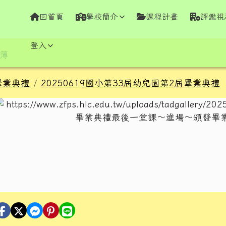
學全球資訊網
回首頁
學校簡介
課程計畫
評鑑視
容區域
登入
簿
畢業典禮
20250619國小第33屆幼兒園第2屆畢業典禮