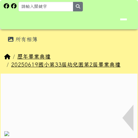
花蓮縣卓溪鄉卓楓國民小學全球資
跳至主內容區
search
頁尾區域
主內容區域
所有相簿
⏸
回首頁
歷年畢業典禮
20250619國小第33屆幼兒園第2屆畢業典禮