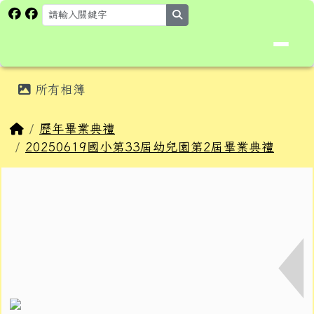
花蓮縣卓溪鄉卓楓國民小學全球資
跳至主內容區
search
頁尾區域
主內容區域
所有相簿
⏸
回首頁
歷年畢業典禮
20250619國小第33屆幼兒園第2屆畢業典禮