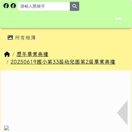
花蓮縣卓溪鄉卓楓國民小學全球資
跳至主內容區
search
頁尾區域
主內容區域
所有相簿
⏸
回首頁
歷年畢業典禮
20250619國小第33屆幼兒園第2屆畢業典禮