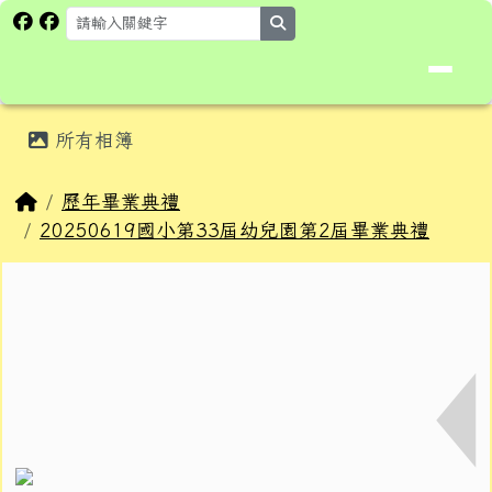
花蓮縣卓溪鄉卓楓國民小學全球資
跳至主內容區
search
頁尾區域
主內容區域
所有相簿
⏸
回首頁
歷年畢業典禮
20250619國小第33屆幼兒園第2屆畢業典禮