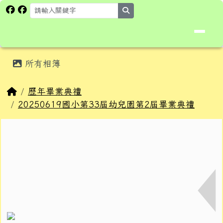
花蓮縣卓溪鄉卓楓國民小學全球資
跳至主內容區
search
頁尾區域
主內容區域
所有相簿
⏸
回首頁
歷年畢業典禮
20250619國小第33屆幼兒園第2屆畢業典禮