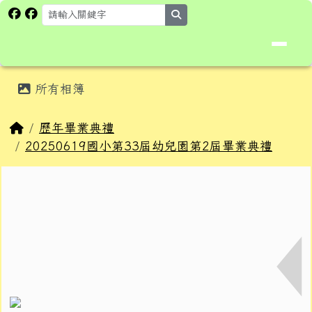
花蓮縣卓溪鄉卓楓國民小學全球資
跳至主內容區
search
頁尾區域
主內容區域
所有相簿
⏸
回首頁
歷年畢業典禮
20250619國小第33屆幼兒園第2屆畢業典禮