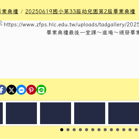
畢業典禮
20250619國小第33屆幼兒園第2屆畢業典禮