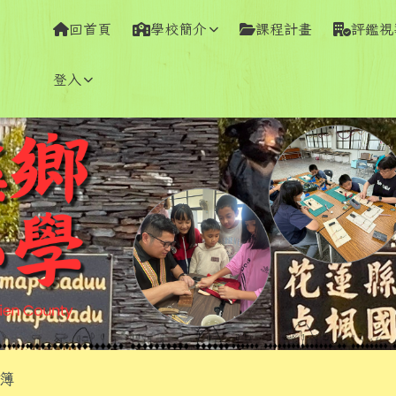
學全球資訊網
回首頁
學校簡介
課程計畫
評鑑視
登入
容區域
簿