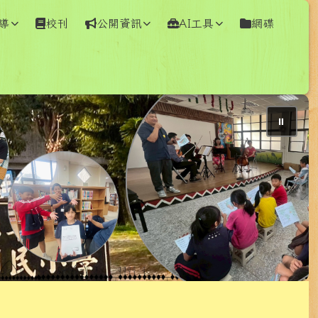
導
校刊
公開資訊
AI工具
網碟
⏸