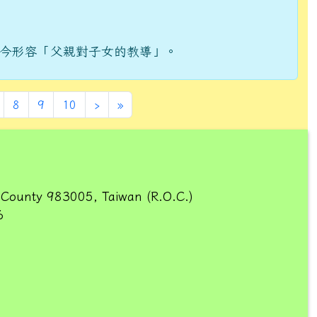
今形容「父親對子女的教導」。
頁次)
下一頁
最後頁
8
9
10
›
»
 County 983005, Taiwan (R.O.C.)
6