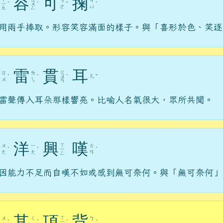
容
可
掬
ㄎ
ㄐ
ㄧ
ˋ
ㄨ
ˊ
ˇ
ˊ
ㄜ
ㄩ
ㄠ
ㄥ
用兩手捧取。形容笑容滿面的樣子。與「喜形於色、笑逐
雷
貫
耳
ㄍ
ㄖ
ㄌ
ㄦ
ˊ
ˊ
ㄨ
ˋ
ˇ
ㄨ
ㄟ
ㄢ
雷聲傳入耳朵那樣響亮。比喻人名氣很大，眾所共聞。
洋
興
嘆
ㄒ
ㄨ
ㄧ
ㄊ
ˋ
ˊ
ㄧ
ˋ
ㄤ
ㄤ
ㄢ
ㄥ
因能力不足而自嘆不如或感到無可奈何。與「無可奈何」
其
項
背
ㄒ
ㄨ
ㄑ
ㄅ
ˋ
ˊ
ㄧ
ˋ
ˋ