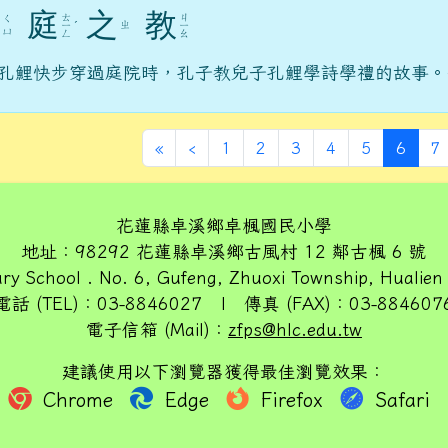
庭
之
教
ㄊ
ㄐ
ㄑ
ㄓ
ㄧ
ˊ
ㄧ
ㄩ
ㄥ
ㄠ
孔鯉快步穿過庭院時，孔子教兒子孔鯉學詩學禮的故事。
第一頁
上一頁
(目前
«
‹
1
2
3
4
5
6
7
花蓮縣卓溪鄉卓楓國民小學
地址：98292 花蓮縣卓溪鄉古風村 12 鄰古楓 6 號
ry School . No. 6, Gufeng, Zhuoxi Township, Hualien
電話 (TEL)：03-8846027 | 傳真 (FAX)：03-884607
電子信箱 (Mail)：
zfps@hlc.edu.tw
建議使用以下瀏覽器獲得最佳瀏覽效果：
Chrome
Edge
Firefox
Safari