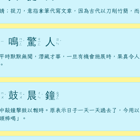
請；捉刀，意指拿筆代寫文章，因為古代以刀削竹簡，而
鳴
驚
人
ㄇ
ㄐ
ㄖ
ㄧ
ㄧ
ˊ
ㄧ
ˊ
ㄣ
ㄥ
ㄥ
平時默默無聞，潛藏才華，一旦有機會施展時，果真令人
。
鼓
晨
鐘
ㄓ
ㄇ
ㄍ
ㄔ
ˋ
ˇ
ˊ
ㄨ
ㄨ
ㄨ
ㄣ
ㄥ
中敲鐘擊鼓以報時。原表示日子一天一天過去了，今用以
頭棒喝」。