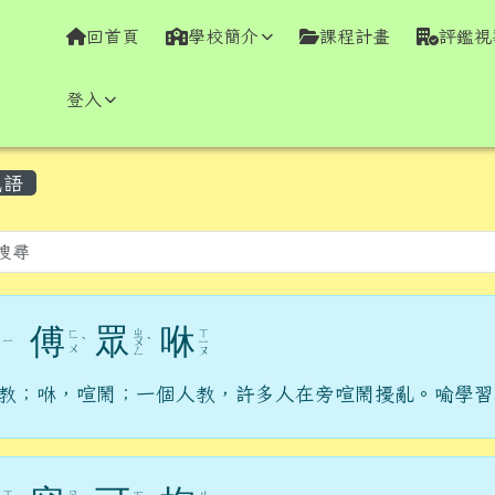
學全球資訊網
回首頁
學校簡介
課程計畫
評鑑視
登入
容區域
成語
傅
眾
咻
ㄓ
ㄒ
ㄈ
ㄧ
ˋ
ㄨ
ˋ
ㄧ
ㄨ
ㄥ
ㄡ
教；咻，喧鬧；一個人教，許多人在旁喧鬧擾亂。喻學習
ㄒ
ㄖ