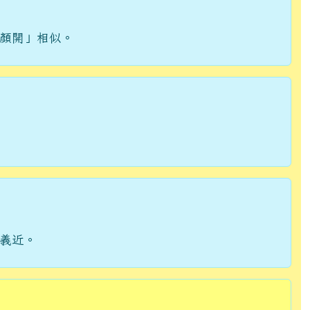
顏開」相似。
義近。