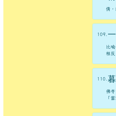
倩，
一
109.
比喻
相反
暮
110.
佛寺
「當