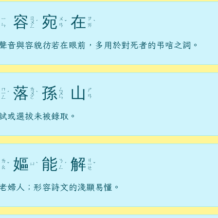
容
宛
在
ㄖ
ㄧ
ㄨ
ㄗ
ㄨ
ˊ
ˇ
ˋ
ㄣ
ㄢ
ㄞ
ㄥ
聲音與容貌彷若在眼前，多用於對死者的弔唁之詞。
落
孫
山
ㄇ
ㄌ
ㄙ
ㄕ
ㄧ
ˊ
ㄨ
ˋ
ㄨ
ㄢ
ㄥ
ㄛ
ㄣ
試或選拔未被錄取。
嫗
能
解
ㄐ
ㄌ
ㄋ
ㄩ
ˇ
ˋ
ˊ
ㄧ
ˇ
ㄠ
ㄥ
ㄝ
老婦人；形容詩文的淺顯易懂。