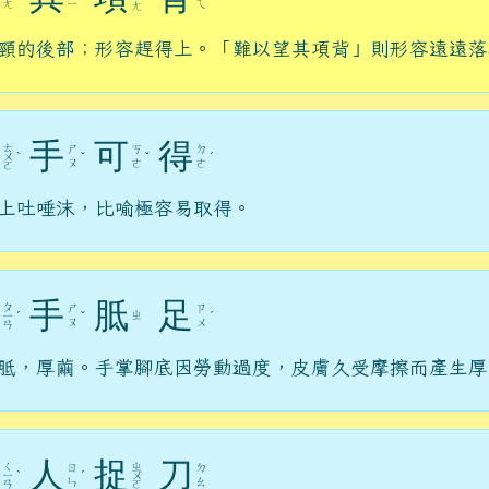
ㄤ
ㄧ
ㄟ
ㄤ
頸的後部；形容趕得上。「難以望其項背」則形容遠遠落
手
可
得
ㄊ
ㄕ
ㄎ
ㄉ
ㄨ
ˋ
ˇ
ˇ
ˊ
ㄡ
ㄜ
ㄜ
ㄛ
上吐唾沫，比喻極容易取得。
手
胝
足
ㄆ
ㄕ
ㄗ
ㄓ
ㄧ
ˊ
ˇ
ˊ
ㄡ
ㄨ
ㄢ
胝，厚繭。手掌腳底因勞動過度，皮膚久受摩擦而產生厚
人
捉
刀
ㄑ
ㄓ
ㄖ
ㄉ
ㄧ
ˋ
ˊ
ㄨ
ㄣ
ㄠ
ㄢ
ㄛ