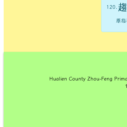
趨
120.
原指
Hualien County Zhou-Feng Prima