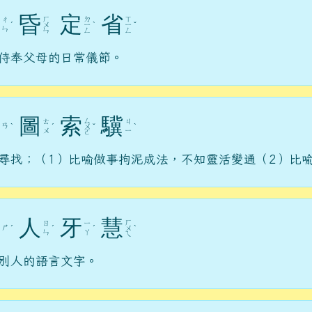
昏
定
省
ㄏ
ㄉ
ㄒ
ㄔ
ˊ
ㄨ
ㄧ
ˋ
ㄧ
ˇ
ㄣ
ㄣ
ㄥ
ㄥ
侍奉父母的日常儀節。
圖
索
驥
ㄙ
ㄊ
ㄐ
ㄢ
ˋ
ˊ
ㄨ
ˇ
ˋ
ㄨ
ㄧ
ㄛ
尋找；（1）比喻做事拘泥成法，不知靈活變通（2）比
人
牙
慧
ㄏ
ㄖ
ㄧ
ㄕ
ˊ
ˊ
ˊ
ㄨ
ˋ
ㄣ
ㄚ
ㄟ
別人的語言文字。