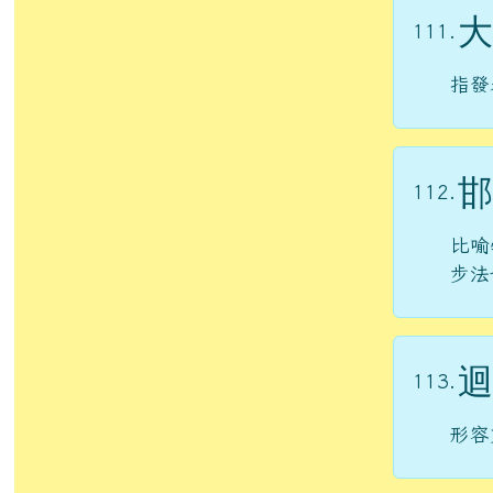
大
111.
指發
邯
112.
比喻
步法
迴
113.
形容