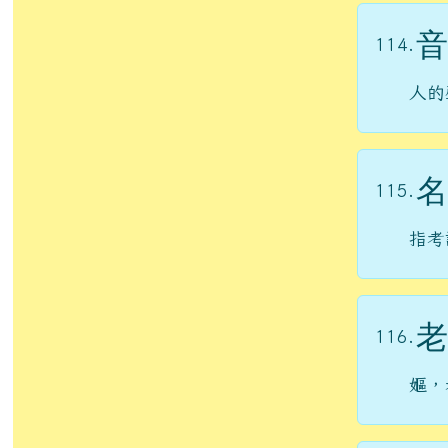
音
114.
人的
名
115.
指考
老
116.
嫗，