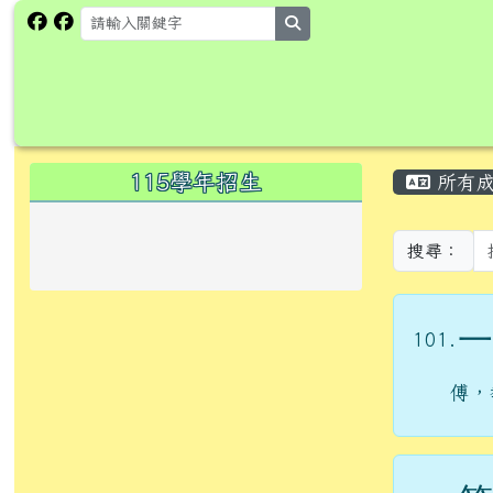
跳至主內容區
花蓮縣卓溪鄉卓楓國民小
search
頁尾區域
主內
左邊區域內容
115學年招生
所有
搜尋：
一
101.
傅，