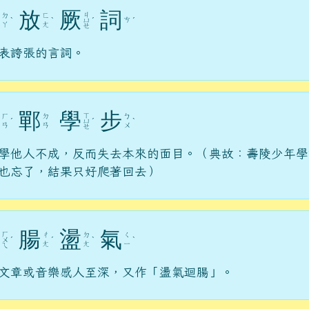
放
厥
詞
ㄐ
ㄉ
ㄈ
ㄘ
ˋ
ˋ
ㄩ
ˊ
ˊ
ㄚ
ㄤ
ㄝ
表誇張的言詞。
鄲
學
步
ㄒ
ㄏ
ㄉ
ㄅ
ˊ
ㄩ
ˊ
ˋ
ㄢ
ㄢ
ㄨ
ㄝ
學他人不成，反而失去本來的面目。（典故：壽陵少年學
也忘了，結果只好爬著回去）
腸
盪
氣
ㄏ
ㄔ
ㄉ
ㄑ
ㄨ
ˊ
ˊ
ˋ
ˋ
ㄤ
ㄤ
ㄧ
ㄟ
文章或音樂感人至深，又作「盪氣迴腸」。