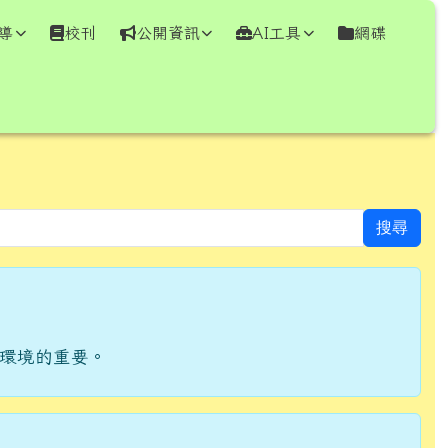
導
校刊
公開資訊
AI工具
網碟
⏸
搜尋
環境的重要。