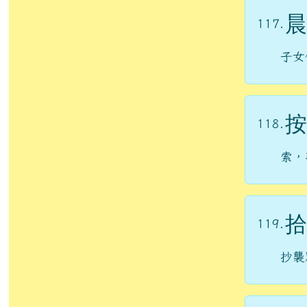
晨
117.
子女
按
118.
索，
拾
119.
抄襲