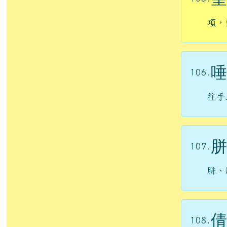
項，
唾
106.
往手
胼
107.
胼、
倩
108.