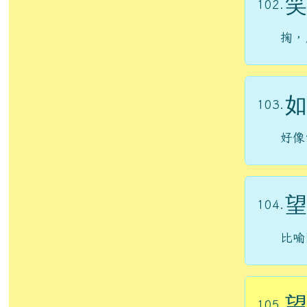
笑
102.
掬，
如
103.
好像
望
104.
比喻
望
105.