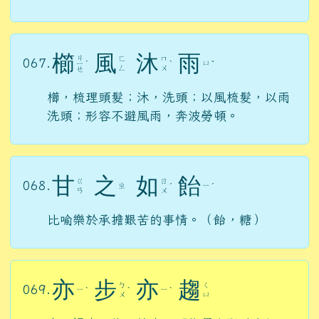
櫛
風
沐
雨
ㄐ
ㄈ
ㄇ
067.
ㄩ
ㄧ
ˊ
ˋ
ˇ
ㄥ
ㄨ
ㄝ
櫛，梳理頭髮；沐，洗頭；以風梳髮，以雨
洗頭；形容不避風雨，奔波勞頓。
甘
之
如
飴
ㄍ
ㄖ
068.
ㄓ
ㄧ
ˊ
ˊ
ㄢ
ㄨ
比喻樂於承擔艱苦的事情。（飴，糖）
亦
步
亦
趨
ㄅ
ㄑ
069.
ㄧ
ㄧ
ˋ
ˋ
ˋ
ㄨ
ㄩ