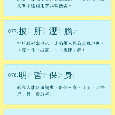
文章中遣詞用字非常優美。
披
肝
瀝
膽
ㄆ
ㄍ
ㄌ
ㄉ
077.
ˋ
ˇ
ㄧ
ㄢ
ㄧ
ㄢ
把肝膽都拿出來。比喻做人極為真誠坦白。
（瀝，作「披露」、「表陳」解）
明
哲
保
身
ㄇ
ㄓ
ㄅ
ㄕ
078.
ㄧ
ˊ
ˊ
ˇ
ㄜ
ㄠ
ㄣ
ㄥ
形容人能迴避禍患，保全己身。（明，明於
理；哲，察於事）