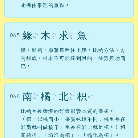
喻抓住事理的重點。
緣
木
求
魚
ㄑ
ㄩ
ㄇ
065.
ㄩ
ˊ
ˋ
ㄧ
ˊ
ˊ
ㄢ
ㄨ
ㄡ
緣，動詞，順著東西往上爬。比喻方法、方
向錯誤，根本不可能達到目的，徒勞無功而
已。
南
橘
北
枳
ㄋ
ㄐ
ㄅ
066.
ㄓ
ˊ
ˊ
ˇ
ˇ
ㄢ
ㄩ
ㄟ
比喻生長環境的好壞影響本質的優劣。
（枳，似橘而小，果實味道不同；橘生長在
淮南就叫做橘子，生長在淮北就是枳。）相
關語詞：「逾淮為枳」、「橘化為枳」。