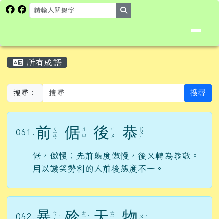
花蓮縣卓溪鄉卓楓國民小學全球資
跳至主內容區
search
頁尾區域
主內容區域
所有成語
⏸
搜尋
搜尋：
前
倨
後
恭
ㄑ
ㄍ
ㄐ
ㄏ
061.
ㄧ
ˊ
ˋ
ˋ
ㄨ
ㄩ
ㄡ
ㄢ
ㄥ
倨，傲慢；先前態度傲慢，後又轉為恭敬。
用以譏笑勢利的人前後態度不一。
暴
殄
天
物
ㄊ
ㄊ
ㄅ
062.
ㄨ
ˋ
ㄧ
ˇ
ㄧ
ˋ