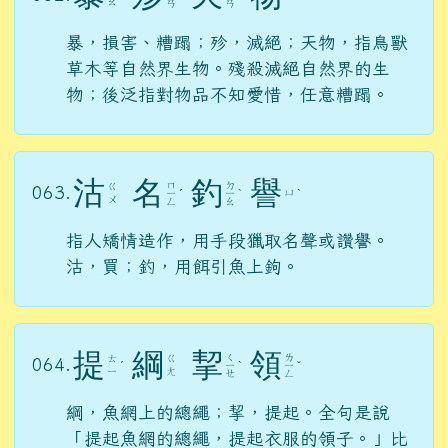
ㄠ
ㄢ
ㄢ
暴，損害、糟蹋；殄，滅絕；天物，指鳥獸
草木等自然界生物。殘殺滅絕自然界的生
物；後泛指對物品不知愛惜，任意糟蹋。
沽
名
釣
譽
ㄇ
ㄉ
ㄍ
063.
ㄩ
ㄧ
ˊ
ㄧ
ˋ
ˋ
ㄨ
ㄥ
ㄠ
指人矯情造作，用手段獵取名聲或讚譽。
沽，買；釣，用餌引魚上鉤。
提
綱
挈
領
ㄑ
ㄌ
ㄊ
ㄍ
064.
ˊ
ㄧ
ˋ
ㄧ
ˇ
ㄧ
ㄤ
ㄝ
ㄥ
綱，魚網上的總繩；挈，提起。全句是說
「提起魚網的總繩，提起衣服的領子。」比