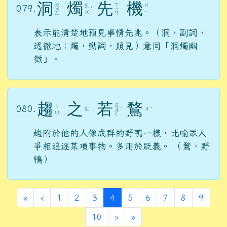
洞
燭
先
機
ㄉ
ㄒ
ㄓ
ㄐ
079.
ㄨ
ˋ
ˊ
ㄧ
ㄨ
ㄧ
ㄥ
ㄢ
表示能清楚地預見事情先兆。（洞，副詞，
透徹地；燭，動詞，照見）意同「洞燭幽
微」。
趨
之
若
鶩
ㄖ
ㄑ
080.
ㄓ
ㄨ
ㄨ
ˋ
ˋ
ㄩ
ㄛ
趨附於他的人像成群的野鴨一樣，比喻眾人
爭相追逐某項事物。多用於貶義。 （鶩，野
鴨）
第一頁
上一頁
(目前頁次)
«
‹
1
2
3
4
5
6
7
8
9
下一頁
最後頁
10
›
»