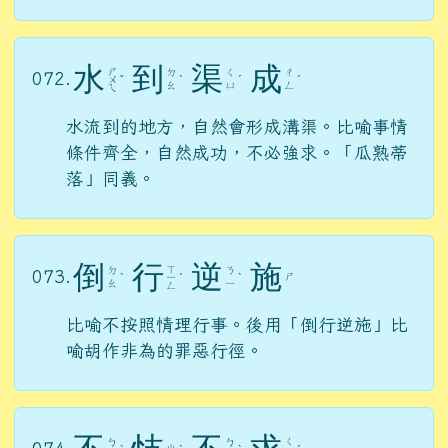
水
到
渠
成
ㄕ
ㄉ
ㄑ
ㄔ
072.
ㄨ
ˇ
ˋ
ˊ
ˊ
ㄠ
ㄩ
ㄥ
ㄟ
水流到的地方，自然會形成溝渠。比喻事情
條件齊全，自然成功，不必強求。「瓜熟蒂
落」同義。
倒
行
逆
施
ㄒ
ㄉ
ㄋ
073.
ㄕ
ˋ
ㄧ
ˊ
ˋ
ㄠ
ㄧ
ㄥ
比喻不按照情理行事。後用「倒行逆施」比
喻胡作非為的罪惡行徑。
ㄑ
ㄅ
ㄅ