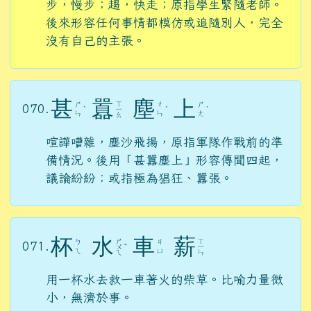
步，慢步；趨，快走；原指學生緊隨老師。
後來形容任何事情都模仿或追隨別人，完全
沒有自己的主張。
甚
囂
塵
上
ㄒ
ㄕ
ㄔ
ㄕ
070.
ˋ
ㄧ
ˊ
ˋ
ㄣ
ㄣ
ㄤ
ㄠ
喧譁嘈雜，塵沙飛揚，原指軍隊作戰前的準
備情況。後用「甚囂塵上」形容傳聞四起，
議論紛紛；或指極為猖狂、囂張。
杯
水
車
薪
ㄕ
ㄒ
ㄅ
ㄐ
071.
ㄨ
ˇ
ㄧ
ㄟ
ㄩ
ㄟ
ㄣ
用一杯水去救一車著火的柴草。比喻力量微
小，無濟於事。