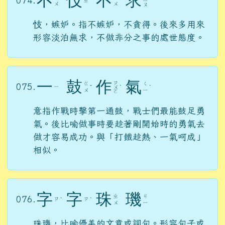
不
忮
不
求
074.
ㄓ
ˋ
ˋ
ˋ
ㄧ
ˊ
ㄨ
ㄨ
ㄡ
忮，嫉妒。指不嫉妒，不貪得。後來多用來
形容淡泊無求，不做非分之事的處世態度。
一
鼓
作
氣
ㄗ
ㄍ
ㄑ
075.
ㄧ
ˇ
ㄨ
ˋ
ˋ
ㄨ
ㄧ
ㄛ
意指作戰時擊第一通鼓，戰士們最能鼓足勇
氣。後比喻做事時要趁著剛開始時的勇氣去
做才容易成功。與「打鐵趁熱、一氣呵成」
相似。
字
字
珠
璣
ㄓ
ㄐ
076.
ㄗ
ㄗ
ˋ
ˋ
ㄨ
ㄧ
珠璣，比喻優美的文章或詞句。形容句子或