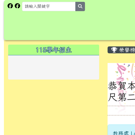
跳至主內容區
花蓮縣卓溪鄉卓楓國民小
search
頁尾區域
主內
左邊區域內容
115學年招生
榮譽榜
恭賀本
尺第
教務處 La