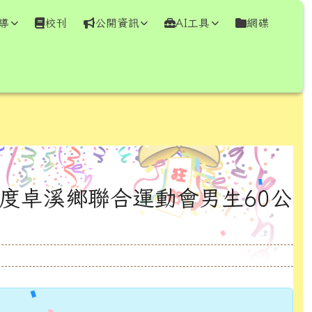
導
校刊
公開資訊
AI工具
網碟
⏸
年度卓溪鄉聯合運動會男生60公