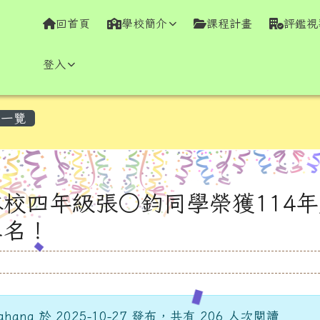
學全球資訊網
回首頁
學校簡介
課程計畫
評鑑視
登入
容區域
一覽
校四年級張○鈞同學榮獲114
二名！
hang 於 2025-10-27 發布，共有 206 人次閱讀