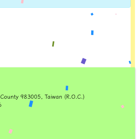
 County 983005, Taiwan (R.O.C.)
6