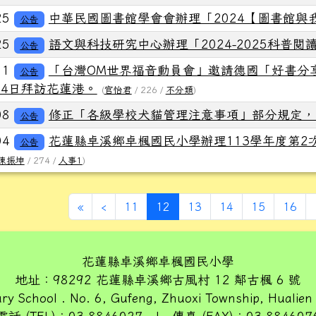
25
中華民國圖書館學會會辦理「2024【圖書館與
公告
25
語文與科技研究中心辦理「2024-2025科普閱
公告
11
「台灣OM世界福音動員會」邀請德國「好書分享
公告
月4日拜訪花蓮港。
(
官怡君
/ 226 /
不分類
)
08
修正「各級學校犬貓管理注意事項」部分規定，
公告
04
花蓮縣卓溪鄉卓楓國民小學辦理113學年度第2
公告
陳振坤
/ 274 /
人事1
)
第一頁
上一頁
(目前頁次)
«
‹
11
12
13
14
15
16
花蓮縣卓溪鄉卓楓國民小學
地址：98292 花蓮縣卓溪鄉古風村 12 鄰古楓 6 號
ry School . No. 6, Gufeng, Zhuoxi Township, Hualien