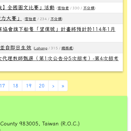
我】全國圖文比賽」活動
(
官怡君
/ 330 /
不分類
)
讀力大賽」
(
官怡君
/ 234 /
不分類
)
協會旗下船隻「望僕號」計畫將預計於114年1月
並自即日生效
(
Lahang
/ 315 /
總務處
)
次代理教師甄選（第1次公告分5次招考）-第4次招考
下一頁
最後頁
17
18
19
20
›
»
 County 983005, Taiwan (R.O.C.)