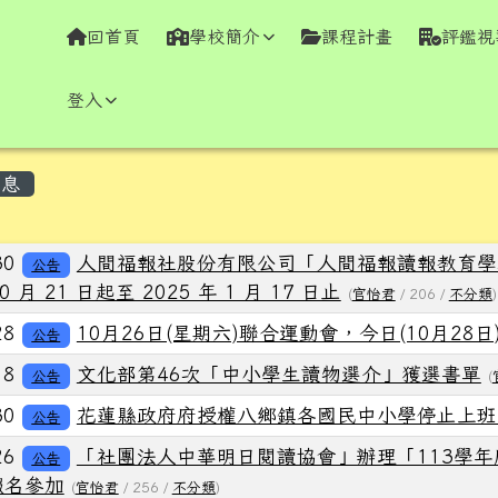
學全球資訊網
回首頁
學校簡介
課程計畫
評鑑視
登入
容區域
息
列表
30
人間福報社股份有限公司「人間福報讀報教育學
公告
10 月 21 日起至 2025 年 1 月 17 日止
(
官怡君
/ 206 /
不分類
)
28
10月26日(星期六)聯合運動會，今日(10月28日
公告
18
文化部第46次「中小學生讀物選介」獲選書單
公告
(
30
花蓮縣政府府授權八鄉鎮各國民中小學停止上班
公告
26
「社團法人中華明日閱讀協會」辦理「113學
公告
報名參加
(
官怡君
/ 256 /
不分類
)