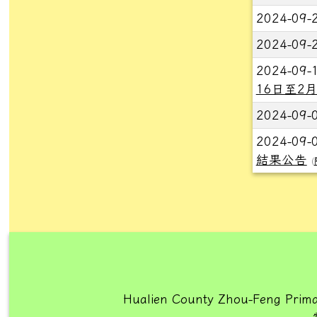
2024-09-
2024-09-
2024-09-
16日至2
2024-09-
2024-09-
結果公告
(
Hualien County Zhou-Feng Prima