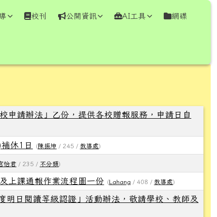
導
校刊
公開資訊
AI工具
網碟
⏸
校申請辦法」乙份，提供各校贈報服務，申請日自
)補休1日
(
陳振坤
/ 245 /
教導處
)
官怡君
/ 235 /
不分類
)
及上課通報作業流程圖一份
(
Lahang
/ 408 /
教導處
)
年度明日閱讀等級認證」活動辦法，敬請學校、教師及