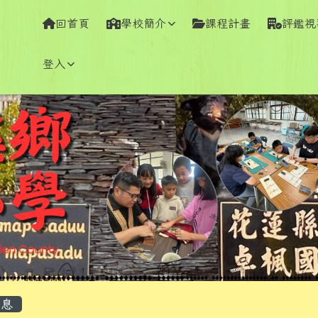
學全球資訊網
回首頁
學校簡介
課程計畫
評鑑視
登入
容區域
息