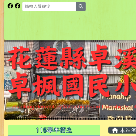
跳至主內容區
花蓮縣卓溪鄉卓楓國民小
search
頁尾區域
主內
左邊區域內容
115學年招生
本站消