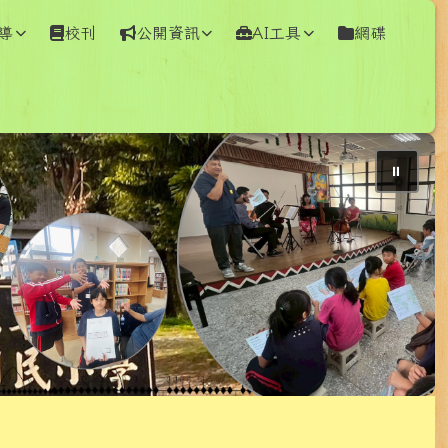
導
校刊
公開資訊
AI工具
網碟
⏸