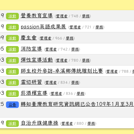
列表
19
營養教育宣導
活動
(
管理者
/ 748 /
學務
)
19
passion英語成果展
活動
(
管理者
/ 721 /
學務
)
09
慶生會
活動
(
管理者
/ 966 /
學務
)
05
消防宣導
活動
(
管理者
/ 742 /
學務
)
03
彈性宣導活動
活動
(
管理者
/ 780 /
學務
)
03
師生校外參訪-卓溪鄉傳統雕刻比賽
活動
(
管理者
/ 788 /
03
雷切研習
活動
(
管理者
/ 834 /
學務
)
03
菸酒檳宣導
活動
(
管理者
/ 836 /
學務
)
25
轉知臺灣教育研究資訊網已公告109年1月至3月
公告
19
自治升旗健康操
活動
(
管理者
/ 880 /
學務
)