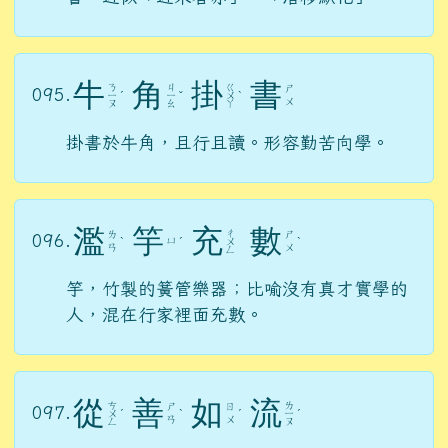
牛
角
掛
書
ㄋ
ㄐ
ㄍ
ㄕ
095.
ㄧ
ˊ
ㄧ
ˇ
ㄨ
ˋ
ㄨ
ㄡ
ㄠ
ㄚ
掛書於牛角，且行且讀。形容勤苦向學。
濫
竽
充
數
ㄔ
ㄌ
ㄕ
096.
ㄩ
ˋ
ˊ
ㄨ
ˋ
ㄢ
ㄨ
ㄥ
竽，竹製的簧管樂器；比喻沒有真才實學的
人，混在行家裡面充數。
從
善
如
流
ㄘ
ㄌ
ㄕ
ㄖ
097.
ㄨ
ˊ
ˋ
ˊ
ㄧ
ˊ
ㄢ
ㄨ
ㄥ
ㄡ