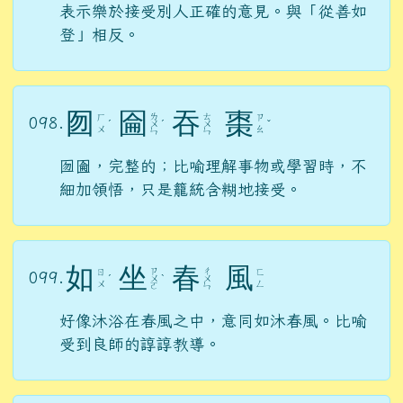
表示樂於接受別人正確的意見。與「從善如
登」相反。
囫
圇
吞
棗
ㄌ
ㄊ
ㄏ
ㄗ
098.
ˊ
ㄨ
ˊ
ㄨ
ˇ
ㄨ
ㄠ
ㄣ
ㄣ
囫圇，完整的；比喻理解事物或學習時，不
細加領悟，只是籠統含糊地接受。
如
坐
春
風
ㄗ
ㄔ
ㄖ
ㄈ
099.
ˊ
ㄨ
ˋ
ㄨ
ㄨ
ㄥ
ㄛ
ㄣ
好像沐浴在春風之中，意同如沐春風。比喻
受到良師的諄諄教導。