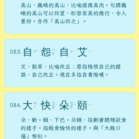
高山，巍峨的高山，比喻道德高尚。句謂巍
峨的高山可以仰望，形容崇高的德行，令人
景仰。亦作「高山仰之」。
自
怨
自
艾
ㄩ
083.
ㄗ
ㄗ
ㄧ
ˋ
ˋ
ˋ
ˋ
ㄢ
艾，割草，比喻改正；原指悔恨自己的錯
誤，自己改正。現在多指自責悔嘆。
大
快
朵
頤
ㄎ
ㄉ
ㄉ
084.
ㄧ
ˋ
ㄨ
ˋ
ㄨ
ˇ
ˊ
ㄚ
ㄞ
ㄛ
朵，動。頤，下巴。朵頤，指動著腮頰欲食
的樣子。指飽食愉快的樣子。與「大飽口
福」相似。