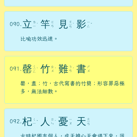
立
竿
見
影
ㄐ
ㄌ
ㄍ
ㄧ
090.
ˋ
ㄧ
ˋ
ˇ
ㄧ
ㄢ
ㄥ
ㄢ
比喻功效迅速。
罄
竹
難
書
ㄑ
ㄓ
ㄋ
ㄕ
091.
ㄧ
ˋ
ˊ
ˊ
ㄨ
ㄢ
ㄨ
ㄥ
罄，盡；竹，古代寫書的竹簡；形容罪惡極
多，無法細數。
杞
人
憂
天
ㄊ
ㄑ
ㄖ
ㄧ
092.
ˇ
ˊ
ㄧ
ㄧ
ㄣ
ㄡ
ㄢ
古時杞國有個人，成天擔心天會塌下來，因