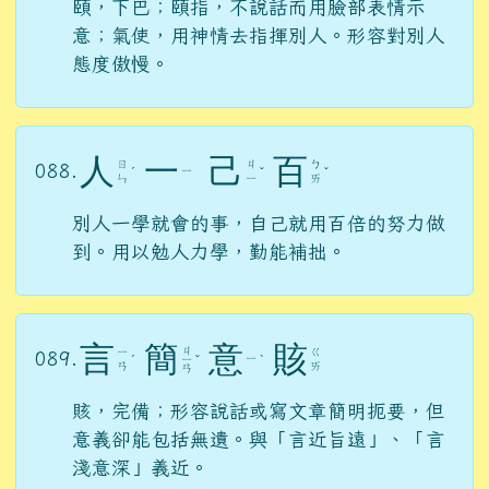
頤，下巴；頤指，不說話而用臉部表情示
意；氣使，用神情去指揮別人。形容對別人
態度傲慢。
人
一
己
百
ㄖ
ㄐ
ㄅ
088.
ㄧ
ˊ
ˇ
ˇ
ㄣ
ㄧ
ㄞ
別人一學就會的事，自己就用百倍的努力做
到。用以勉人力學，勤能補拙。
言
簡
意
賅
ㄐ
ㄧ
ㄍ
089.
ㄧ
ˊ
ㄧ
ˇ
ˋ
ㄢ
ㄞ
ㄢ
賅，完備；形容說話或寫文章簡明扼要，但
意義卻能包括無遺。與「言近旨遠」、「言
淺意深」義近。