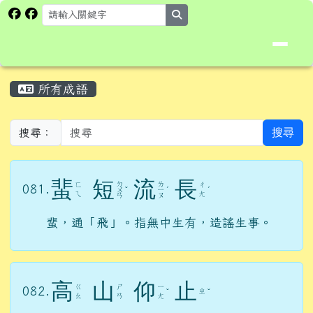
花蓮縣卓溪鄉卓楓國民小學全球資
跳至主內容區
search
頁尾區域
主內容區域
所有成語
⏸
搜尋
搜尋：
蜚
短
流
長
ㄉ
ㄌ
ㄈ
ㄔ
081.
ㄨ
ˇ
ㄧ
ˊ
ˊ
ㄟ
ㄤ
ㄢ
ㄡ
蜚，通「飛」。指無中生有，造謠生事。
高
山
仰
止
ㄍ
ㄕ
ㄧ
082.
ㄓ
ˇ
ˇ
ㄠ
ㄢ
ㄤ