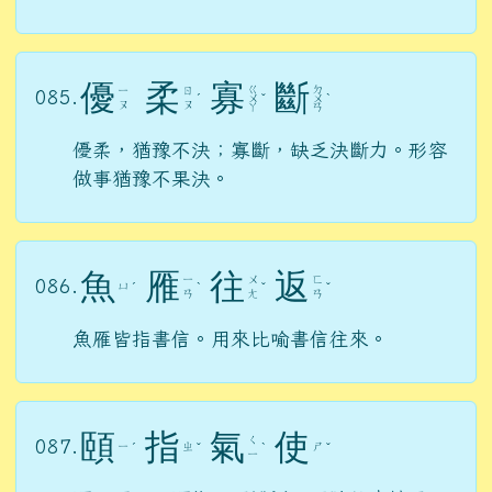
優
柔
寡
斷
ㄍ
ㄉ
ㄧ
ㄖ
085.
ˊ
ㄨ
ˇ
ㄨ
ˋ
ㄡ
ㄡ
ㄚ
ㄢ
優柔，猶豫不決；寡斷，缺乏決斷力。形容
做事猶豫不果決。
魚
雁
往
返
ㄧ
ㄨ
ㄈ
086.
ㄩ
ˊ
ˋ
ˇ
ˇ
ㄢ
ㄤ
ㄢ
魚雁皆指書信。用來比喻書信往來。
頤
指
氣
使
ㄑ
087.
ㄧ
ㄓ
ㄕ
ˊ
ˇ
ˋ
ˇ
ㄧ