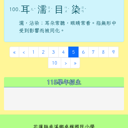
耳
濡
目
染
ㄖ
ㄇ
ㄖ
100.
ㄦ
ˇ
ˊ
ˋ
ˇ
ㄨ
ㄨ
ㄢ
濡，沾染；耳朵常聽，眼睛常看。指無形中
受到影響而被同化。
第一頁
上一頁
(目前頁次)
«
‹
1
2
3
4
5
6
7
8
9
下一頁
最後頁
10
›
»
左邊區域內容
115學年招生
花蓮縣卓溪鄉卓楓國民小學