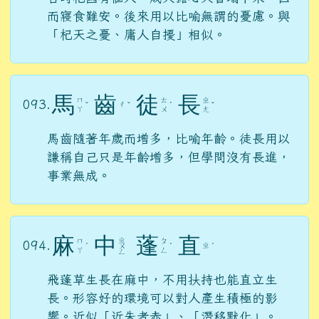
而寢食難安。後來用以比喻無謂的憂慮。與
「杞天之憂、庸人自擾」相似。
馬
齒
徒
長
ㄇ
ㄊ
ㄓ
093.
ㄔ
ˇ
ˇ
ˊ
ˇ
ㄚ
ㄨ
ㄤ
馬齒隨著年歲而增多，比喻年齡。徒長用以
謙稱自己只是年齡增多，但學問沒有長進，
事業無成。
麻
中
蓬
直
ㄓ
ㄇ
ㄆ
094.
ㄓ
ˊ
ㄨ
ˊ
ˊ
ㄚ
ㄥ
ㄥ
飛蓬草生長在麻中，不用扶持也能直立生
長。形容好的環境可以對人產生積極的影
響。近似「近朱者赤」、「潛移默化」。